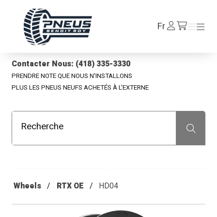
Pneus Benoit Roy
Se
Fr
Menu
Menu
/fr/cart
connecter
Contacter Nous: (418) 335-3330
PRENDRE NOTE QUE NOUS N'INSTALLONS
PLUS LES PNEUS NEUFS ACHETÉS À L'EXTERNE
Recherche
Recherche
Wheels
RTX OE
HD04