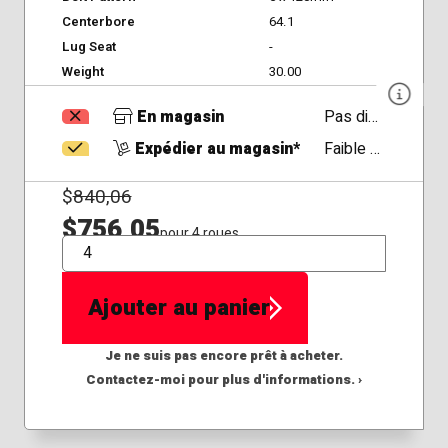
Centerbore
64.1
Lug Seat
-
Weight
30.00
En magasin
Pas disponible
Expédier au magasin*
Faible Disponibilité
$
840,06
$756,05
pour 4 roues
QTÉ
Ajouter au panier
Je ne suis pas encore prêt à acheter.
Contactez-moi pour plus d'informations. ›