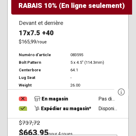
RABAIS 10% (En ligne seulement)
Devant et derrière
17x7.5 +40
$165,99
/roue
Numéro d'article
083595
Bolt Pattern
5 x 4.5" (114.3mm)
Centerbore
64.1
Lug Seat
-
Weight
26.00
En magasin
Pas disponible
Expédier au magasin*
Disponible
$
737,72
$663,95
pour 4 roues