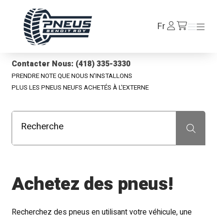
Pneus Benoit Roy
Se
Fr
Menu
Menu
/fr/cart
connecter
Contacter Nous: (418) 335-3330
PRENDRE NOTE QUE NOUS N'INSTALLONS
PLUS LES PNEUS NEUFS ACHETÉS À L'EXTERNE
Recherche
Recherche
Achetez des pneus!
Recherchez des pneus en utilisant votre véhicule, une