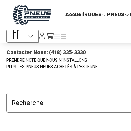
Pneus Benoit Roy
Accueil
ROUES
PNEUS
Se
Menu
Menu
/fr/cart
connecter
Sélecteur de langue
Contacter Nous: (418) 335-3330
PRENDRE NOTE QUE NOUS N'INSTALLONS
PLUS LES PNEUS NEUFS ACHETÉS À L'EXTERNE
Recherche