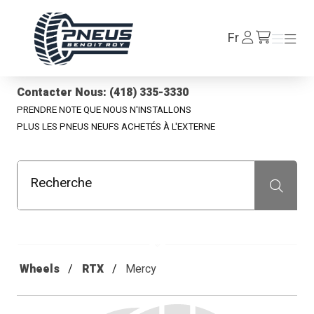
Pneus Benoit Roy
Se
Fr
Menu
Menu
/fr/cart
connecter
Contacter Nous: (418) 335-3330
PRENDRE NOTE QUE NOUS N'INSTALLONS
PLUS LES PNEUS NEUFS ACHETÉS À L'EXTERNE
Recherche
Recherche
Wheels
RTX
Mercy