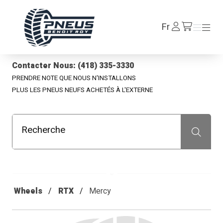
Pneus Benoit Roy
Se
Fr
Menu
Menu
/fr/cart
connecter
Contacter Nous: (418) 335-3330
PRENDRE NOTE QUE NOUS N'INSTALLONS
PLUS LES PNEUS NEUFS ACHETÉS À L'EXTERNE
Recherche
Recherche
Wheels
RTX
Mercy