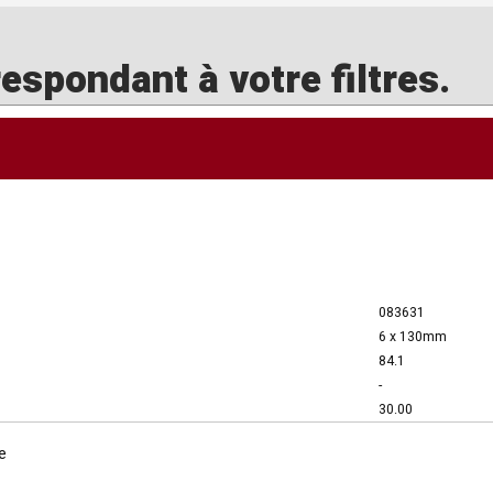
spondant à votre filtres.
083631
6 x 130mm
84.1
-
30.00
e