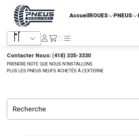
Pneus Benoit Roy
Accueil
ROUES
PNEUS
Se
Menu
Menu
/fr/cart
connecter
Sélecteur de langue
Contacter Nous: (418) 335-3330
PRENDRE NOTE QUE NOUS N'INSTALLONS
PLUS LES PNEUS NEUFS ACHETÉS À L'EXTERNE
Recherche