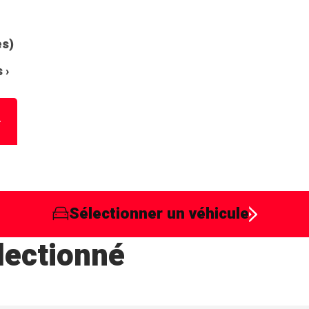
es)
 ›
Sélectionner un véhicule
lectionné