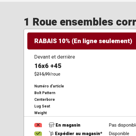
1 Roue ensembles corre
RABAIS 10% (En ligne seulement)
Devant et derrière
16x6 +45
$
215,99
/roue
Numéro d'article
Bolt Pattern
Centerbore
Lug Seat
Weight
En magasin
Pas disponibl
Expédier au magasin*
Disponible