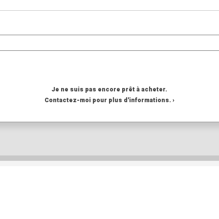
Je ne suis pas encore prêt à acheter.
Contactez-moi pour plus d'informations. ›