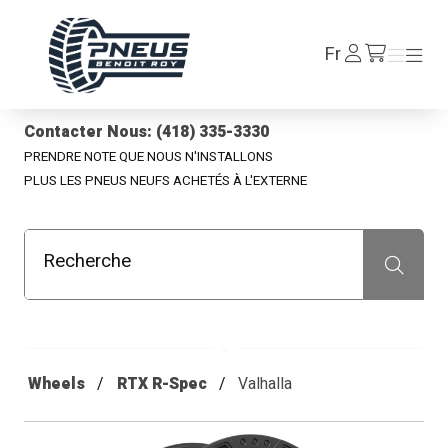
Pneus Benoit Roy
Se
Fr
Menu
Menu
/fr/cart
connecter
Contacter Nous: (418) 335-3330
PRENDRE NOTE QUE NOUS N'INSTALLONS
PLUS LES PNEUS NEUFS ACHETÉS À L'EXTERNE
Recherche
Recherche
Wheels
RTX R-Spec
Valhalla