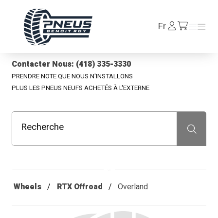
Pneus Benoit Roy
Se
Fr
Menu
Menu
/fr/cart
connecter
Contacter Nous: (418) 335-3330
PRENDRE NOTE QUE NOUS N'INSTALLONS
PLUS LES PNEUS NEUFS ACHETÉS À L'EXTERNE
Recherche
Recherche
Wheels
RTX Offroad
Overland