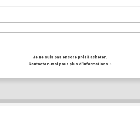
Je ne suis pas encore prêt à acheter.
Contactez-moi pour plus d'informations. ›