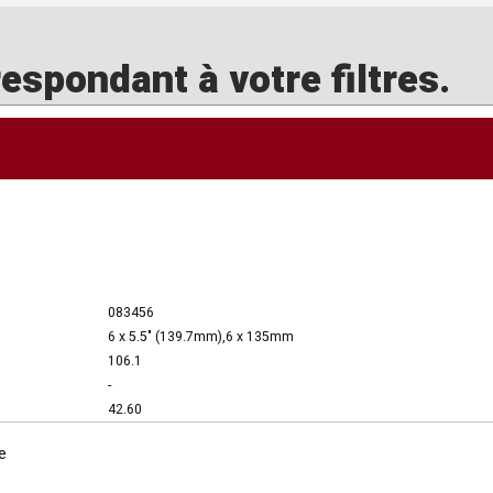
spondant à votre filtres.
083456
6 x 5.5" (139.7mm),6 x 135mm
106.1
-
42.60
e