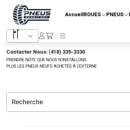
Pneus Benoit Roy
Accueil
ROUES
PNEUS
Se
Menu
Menu
/fr/cart
connecter
Sélecteur de langue
Contacter Nous: (418) 335-3330
PRENDRE NOTE QUE NOUS N'INSTALLONS
PLUS LES PNEUS NEUFS ACHETÉS À L'EXTERNE
Recherche