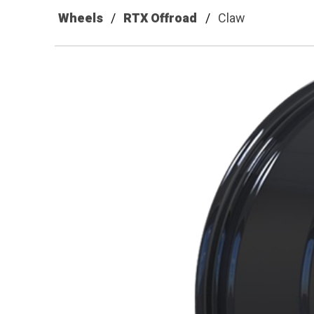
Wheels
RTX Offroad
Claw