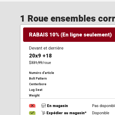
1 Roue ensembles corre
RABAIS 10% (En ligne seulement)
Devant et derrière
20x9 +18
$
331,99
/roue
Numéro d'article
Bolt Pattern
Centerbore
Lug Seat
Weight
En magasin
Pas disponibl
Expédier au magasin*
Disponible