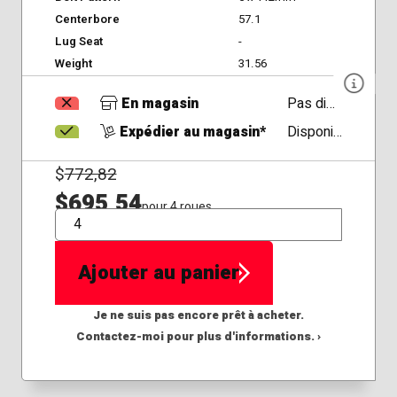
Centerbore
57.1
Lug Seat
-
Weight
31.56
En magasin
Pas disponible
Expédier au magasin*
Disponible
$
772,82
$695,54
pour 4 roues
QTÉ
Ajouter au panier
Je ne suis pas encore prêt à acheter.
Contactez-moi pour plus d'informations. ›