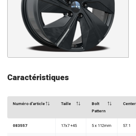
Caractéristiques
Numéro d'article
Taille
Bolt
Cente
Pattern
083557
17x7 +45
5 x 112mm
57.1