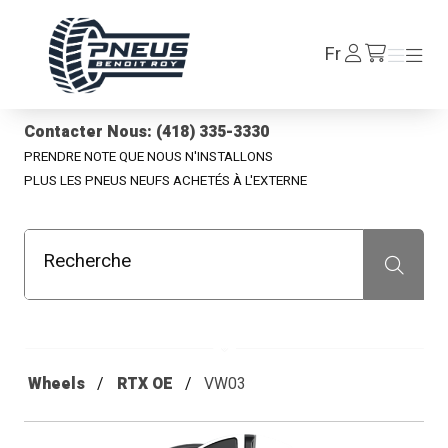
Pneus Benoit Roy
Se
Fr
Menu
Menu
/fr/cart
connecter
Contacter Nous: (418) 335-3330
PRENDRE NOTE QUE NOUS N'INSTALLONS
PLUS LES PNEUS NEUFS ACHETÉS À L'EXTERNE
Recherche
Recherche
Wheels
RTX OE
VW03