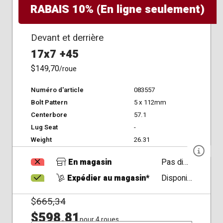
RABAIS 10% (En ligne seulement)
Devant et derrière
17x7 +45
$149,70
/roue
Numéro d'article
083557
Bolt Pattern
5 x 112mm
Centerbore
57.1
Lug Seat
-
Weight
26.31
En magasin
Pas disponible
Expédier au magasin*
Disponible
$
665,34
$598,81
pour 4 roues