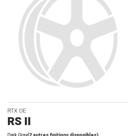
RTX OE
RS II
Dark Gray
(2 autres finitions disponibles)