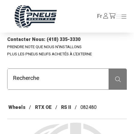
Pneus Benoit Roy
Se
Fr
Menu
Menu
/fr/cart
connecter
Contacter Nous: (418) 335-3330
PRENDRE NOTE QUE NOUS N'INSTALLONS
PLUS LES PNEUS NEUFS ACHETÉS À L'EXTERNE
Recherche
Recherche
Wheels
RTX OE
RS II
082480