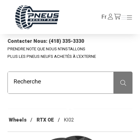
Pneus Benoit Roy
Se
Fr
Menu
Menu
/fr/cart
connecter
Contacter Nous: (418) 335-3330
PRENDRE NOTE QUE NOUS N'INSTALLONS
PLUS LES PNEUS NEUFS ACHETÉS À L'EXTERNE
Recherche
Recherche
Wheels
RTX OE
KI02