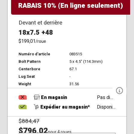
RABAIS 10% (En ligne seulement)
Devant et derrière
18x7.5 +48
$199,01
/roue
Numéro d'article
083515
Bolt Pattern
5 x 4.5" (114.3mm)
Centerbore
67.1
Lug Seat
-
Weight
31.56
En magasin
Pas disponible
Expédier au magasin*
Disponible
$
884,47
$796,02
pour 4 roues