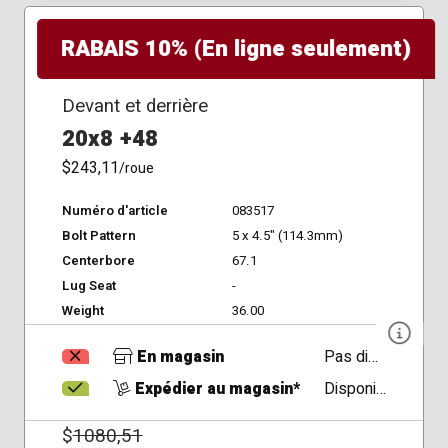
RABAIS 10% (En ligne seulement)
Devant et derrière
20x8 +48
$243,11
/roue
Numéro d'article
083517
Bolt Pattern
5 x 4.5" (114.3mm)
Centerbore
67.1
Lug Seat
-
Weight
36.00
En magasin
Pas disponible
Expédier au magasin*
Disponible
$
1080,51