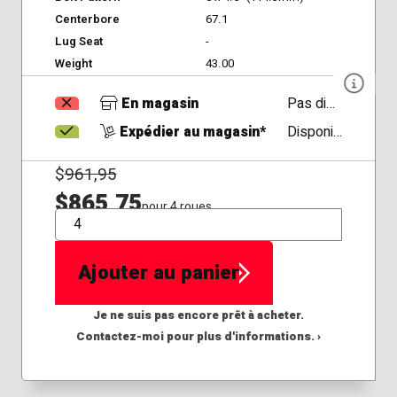
Centerbore
67.1
Lug Seat
-
Weight
43.00
En magasin
Pas disponible
Expédier au magasin*
Disponible
$
961,95
$865,75
pour 4 roues
QTÉ
Ajouter au panier
Je ne suis pas encore prêt à acheter.
Contactez-moi pour plus d'informations. ›