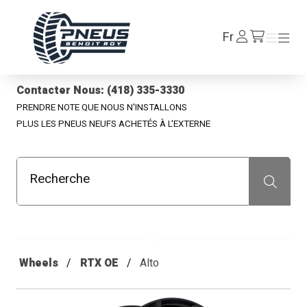
Pneus Benoit Roy
Se
Fr
Menu
Menu
/fr/cart
connecter
Contacter Nous: (418) 335-3330
PRENDRE NOTE QUE NOUS N'INSTALLONS
PLUS LES PNEUS NEUFS ACHETÉS À L'EXTERNE
Recherche
Recherche
Wheels
RTX OE
Alto