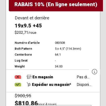
RABAIS 10% (En ligne seulement)
Devant et derrière
19x9.5 +45
$202,71
/roue
Numéro d'article
083508
Bolt Pattern
5 x 4.5" (114.3mm)
Centerbore
64.1
Lug Seat
-
Weight
34.00
En magasin
Pas disponible
Expédier au magasin*
Disponible
$
900,95
$810,86
pour 4 roues