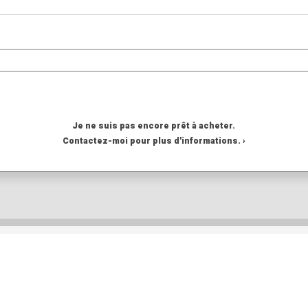
Je ne suis pas encore prêt à acheter.
Contactez-moi pour plus d'informations. ›