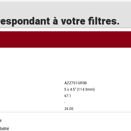
spondant à votre filtres.
AZZ751GRSB
5 x 4.5" (114.3mm)
67.1
-
26.00
e
bilité