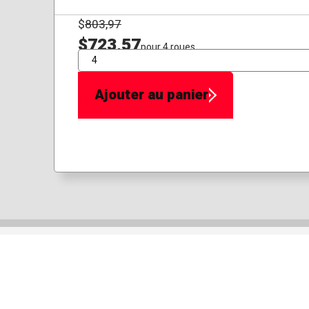
$
803,97
$723,57
pour 4 roues
QTÉ
Ajouter au panier