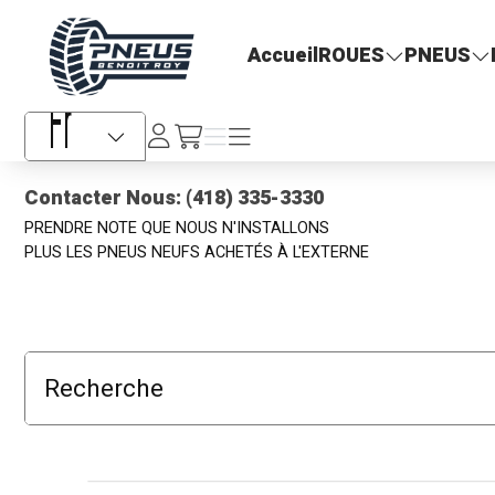
Pneus Benoit Roy
Accueil
ROUES
PNEUS
Se
Menu
Menu
/fr/cart
connecter
Sélecteur de langue
Contacter Nous: (418) 335-3330
PRENDRE NOTE QUE NOUS N'INSTALLONS
PLUS LES PNEUS NEUFS ACHETÉS À L'EXTERNE
Recherche