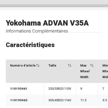
Yokohama ADVAN V35A
Informations Complémentaires
Caractéristiques
Numéro d'article
Taille
Max
Mi
Wheel
Wh
Width
Wid
110193461
255/55R20 110V
9
7
110193462
305/45R20 116V
11.5
9.5