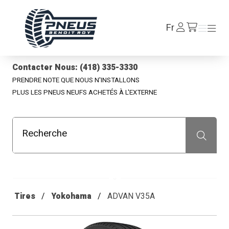
Pneus Benoit Roy
Se
Fr
Menu
Menu
/fr/cart
connecter
Contacter Nous: (418) 335-3330
PRENDRE NOTE QUE NOUS N'INSTALLONS
PLUS LES PNEUS NEUFS ACHETÉS À L'EXTERNE
Recherche
Recherche
Tires
Yokohama
ADVAN V35A