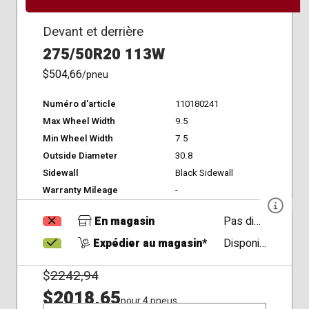
Devant et derrière
275/50R20 113W
$504,66
/pneu
Numéro d'article
110180241
Max Wheel Width
9.5
Min Wheel Width
7.5
Outside Diameter
30.8
Sidewall
Black Sidewall
Warranty Mileage
-
En magasin
Pas disponible
Expédier au magasin*
Disponible
$
2242,94
$2018,65
pour 4 pneus