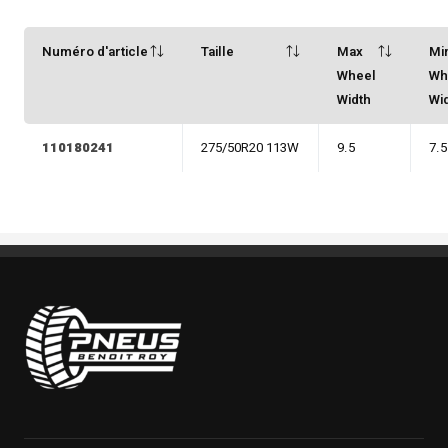
Numéro d'article
Taille
Max
Mi
Wheel
Wh
Width
Wi
110180241
275/50R20 113W
9.5
7.5
Pneus Benoit Roy