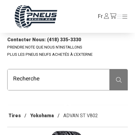
Pneus Benoit Roy
Se
Fr
Menu
Menu
/fr/cart
connecter
Contacter Nous: (418) 335-3330
PRENDRE NOTE QUE NOUS N'INSTALLONS
PLUS LES PNEUS NEUFS ACHETÉS À L'EXTERNE
Recherche
Recherche
Tires
Yokohama
ADVAN ST V802