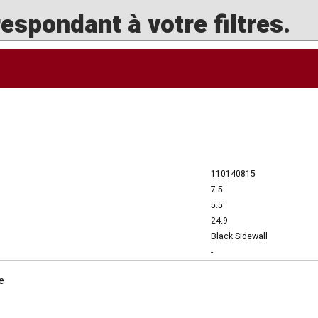
spondant à votre filtres.
110140815
7.5
5.5
24.9
Black Sidewall
-
e