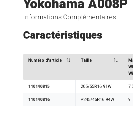
Yokohama A008P
Informations Complémentaires
Caractéristiques
Numéro d'article
Taille
M
W
Wi
110140815
205/55R16 91W
7.
110140816
P245/45R16 94W
9