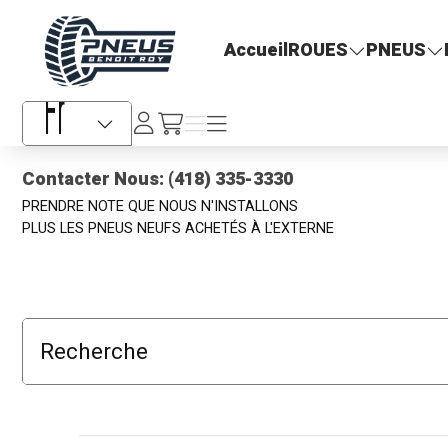
Pneus Benoit Roy
Accueil
ROUES
PNEUS
Se
Menu
Menu
/fr/cart
connecter
Sélecteur de langue
Contacter Nous: (418) 335-3330
PRENDRE NOTE QUE NOUS N'INSTALLONS
PLUS LES PNEUS NEUFS ACHETÉS À L'EXTERNE
Recherche