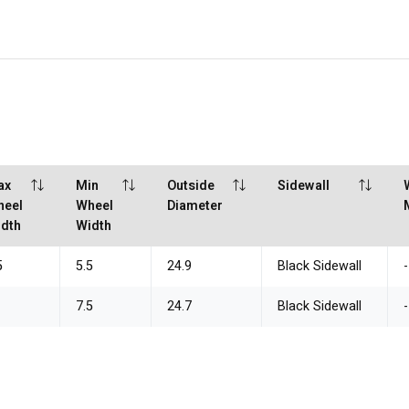
ax
Min
Outside
Sidewall
heel
Wheel
Diameter
dth
Width
5
5.5
24.9
Black Sidewall
-
7.5
24.7
Black Sidewall
-