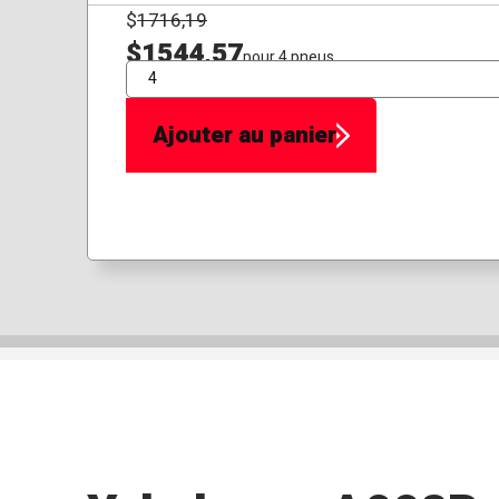
$
1716,19
$1544,57
pour 4 pneus
QTÉ
Ajouter au panier