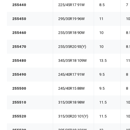
255440
225/45R17 91W
8.5
7
255450
295/30R19 96W
11
1
255460
255/35R18 90W
10
8.
255470
255/35R20 93(Y)
10
8.
255480
345/35R18 109W
13.5
11
255490
245/40R17 91W
9.5
8
255500
245/40R15 88W
9.5
8
255510
315/30R18 98W
11.5
10
255520
315/30R20 101(Y)
11.5
10