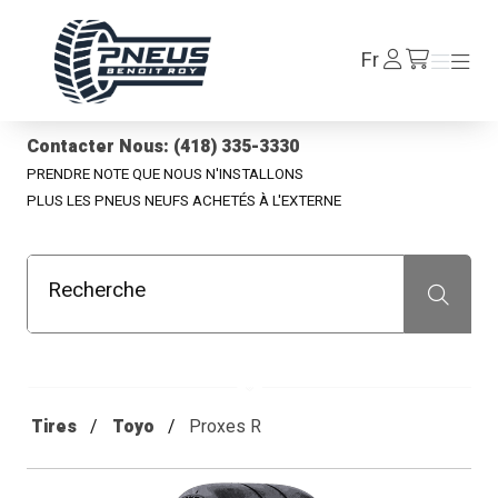
Pneus Benoit Roy
Se
Fr
Menu
Menu
/fr/cart
connecter
Contacter Nous: (418) 335-3330
PRENDRE NOTE QUE NOUS N'INSTALLONS
PLUS LES PNEUS NEUFS ACHETÉS À L'EXTERNE
Recherche
Recherche
Tires
Toyo
Proxes R