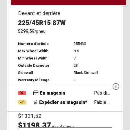
Devant et derrière
225/45R15 87W
$299,59
/pneu
Numéro d'article
255430
Max Wheel Width
8.5
Min Wheel Width
7
Outside Diameter
23
Sidewall
Black Sidewall
Warranty Mileage
-
En magasin
Pas disponible
Expédier au magasin*
Faible Disponibilité
$
1331,52
$1198,37
pour 4 pneus