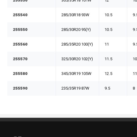
255530
305/35R18 101W
12
1
255540
285/30R18 93W
10.5
9.
255550
285/30R20 95(Y)
10.5
9.
255560
285/35R20 100(Y)
11
9.
255570
325/30R20 102(Y)
11.5
10
255580
345/30R19 105W
12.5
11
255590
235/35R19 87W
9.5
8
Pneus Benoit Roy