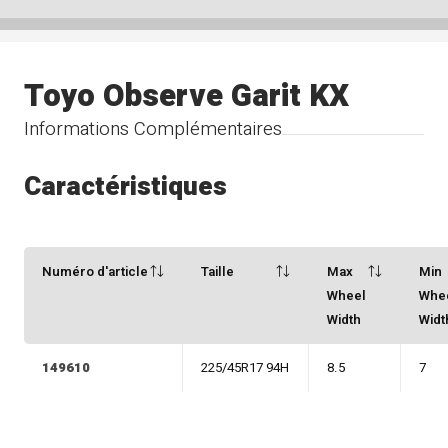
Toyo Observe Garit KX
Informations Complémentaires
Caractéristiques
Numéro d'article
Taille
Max
Min
Wheel
Whe
Width
Widt
149610
225/45R17 94H
8.5
7