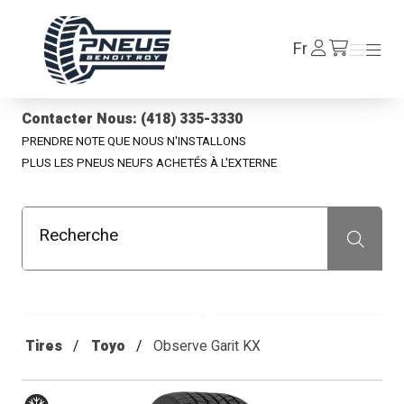
Pneus Benoit Roy
Se
Fr
Menu
Menu
/fr/cart
connecter
Contacter Nous: (418) 335-3330
PRENDRE NOTE QUE NOUS N'INSTALLONS
PLUS LES PNEUS NEUFS ACHETÉS À L'EXTERNE
Recherche
Recherche
Tires
Toyo
Observe Garit KX