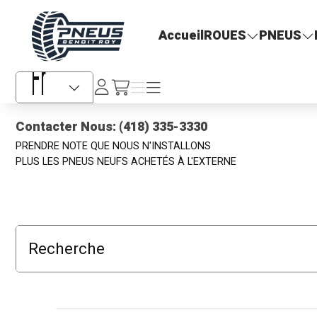
Pneus Benoit Roy
Accueil
ROUES
PNEUS
Se
Menu
Menu
/fr/cart
connecter
Sélecteur de langue
Contacter Nous: (418) 335-3330
PRENDRE NOTE QUE NOUS N'INSTALLONS
PLUS LES PNEUS NEUFS ACHETÉS À L'EXTERNE
Recherche