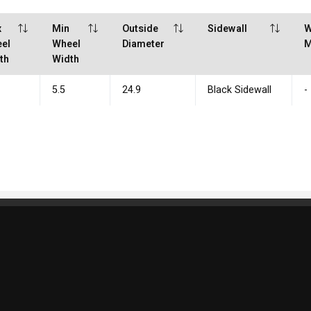
x
Min
Outside
Sidewall
W
el
Wheel
Diameter
M
th
Width
5.5
24.9
Black Sidewall
-