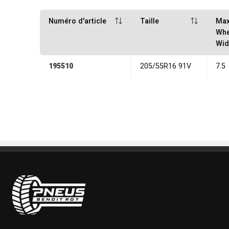
Numéro d'article
Taille
Ma
Whe
Wid
195510
205/55R16 91V
7.5
Pneus Benoit Roy