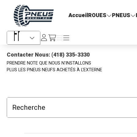
Pneus Benoit Roy
Accueil
ROUES
PNEUS
Se
Menu
Menu
/fr/cart
connecter
Sélecteur de langue
Contacter Nous: (418) 335-3330
PRENDRE NOTE QUE NOUS N'INSTALLONS
PLUS LES PNEUS NEUFS ACHETÉS À L'EXTERNE
Recherche