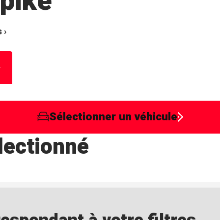
pike
 ›
Sélectionner un véhicule
lectionné