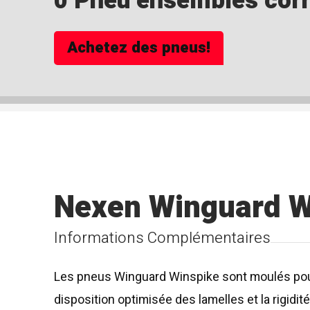
0 Pneu ensembles corre
Achetez des pneus!
Nexen Winguard W
Informations Complémentaires
Les pneus Winguard Winspike sont moulés pour 
disposition optimisée des lamelles et la rigidit