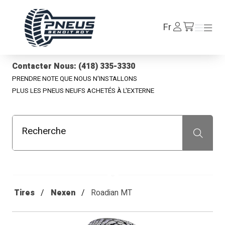
Pneus Benoit Roy
Se
Fr
Menu
Menu
/fr/cart
connecter
Contacter Nous: (418) 335-3330
PRENDRE NOTE QUE NOUS N'INSTALLONS
PLUS LES PNEUS NEUFS ACHETÉS À L'EXTERNE
Recherche
Recherche
Tires
Nexen
Roadian MT