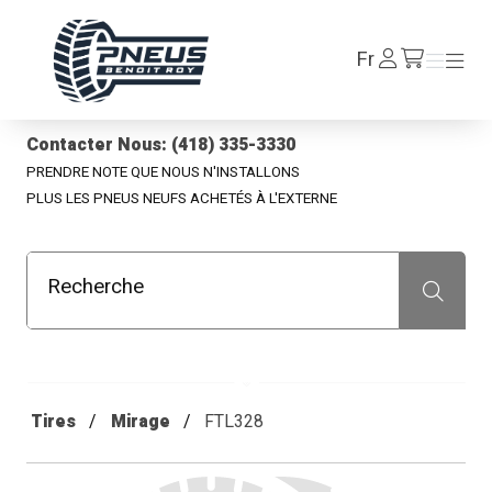
Pneus Benoit Roy
Se
Fr
Menu
Menu
/fr/cart
connecter
Contacter Nous: (418) 335-3330
PRENDRE NOTE QUE NOUS N'INSTALLONS
PLUS LES PNEUS NEUFS ACHETÉS À L'EXTERNE
Recherche
Recherche
Tires
Mirage
FTL328