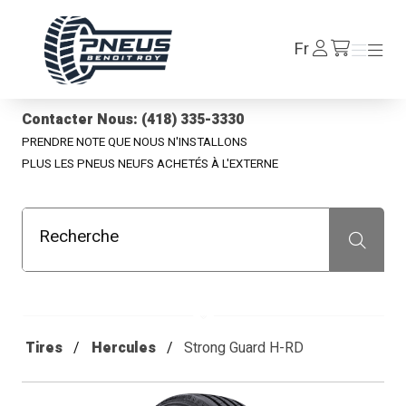
Pneus Benoit Roy
Se
Fr
Menu
Menu
/fr/cart
connecter
Contacter Nous: (418) 335-3330
PRENDRE NOTE QUE NOUS N'INSTALLONS
PLUS LES PNEUS NEUFS ACHETÉS À L'EXTERNE
Recherche
Recherche
Tires
Hercules
Strong Guard H-RD