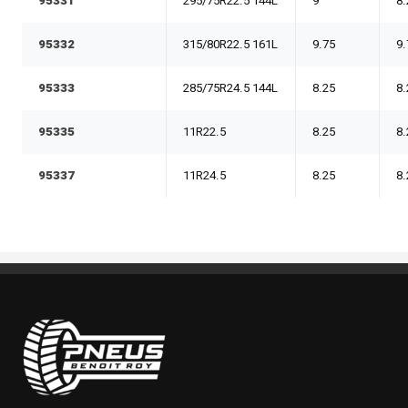
95331
295/75R22.5 144L
9
8.
95332
315/80R22.5 161L
9.75
9.
95333
285/75R24.5 144L
8.25
8.
95335
11R22.5
8.25
8.
95337
11R24.5
8.25
8.
Pneus Benoit Roy