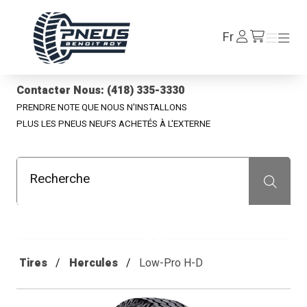
Pneus Benoit Roy
Se
Fr
Menu
Menu
/fr/cart
connecter
Contacter Nous: (418) 335-3330
PRENDRE NOTE QUE NOUS N'INSTALLONS
PLUS LES PNEUS NEUFS ACHETÉS À L'EXTERNE
Recherche
Recherche
Tires
Hercules
Low-Pro H-D