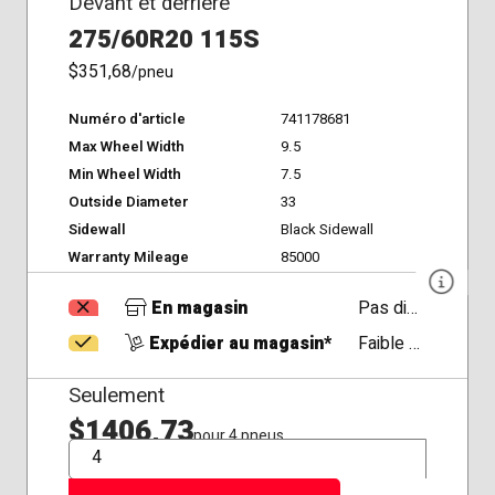
Devant et derrière
275/60R20 115S
$351,68
/pneu
Numéro d'article
741178681
Max Wheel Width
9.5
Min Wheel Width
7.5
Outside Diameter
33
Sidewall
Black Sidewall
Warranty Mileage
85000
En magasin
Pas disponible
Expédier au magasin*
Faible Disponibilité
Seulement
$1406,73
pour 4 pneus
QTÉ