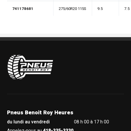
741178681
275/60R20 115S
9.5
7.5
Pneus Benoit Roy
Pneus Benoit Roy Heures
du lundi au vendredi
08 h 00 à 17 h 00
Appelez-nous au
418-335-3330