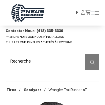
Pneus Benoit Roy
Se
Fr
Menu
Menu
/fr/cart
connecter
Contacter Nous: (418) 335-3330
PRENDRE NOTE QUE NOUS N'INSTALLONS
PLUS LES PNEUS NEUFS ACHETÉS À L'EXTERNE
Recherche
Recherche
Tires
Goodyear
Wrangler TrailRunner AT