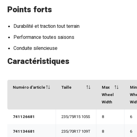
Points forts
Durabilité et traction tout terrain
Performance toutes saisons
Conduite silencieuse
Caractéristiques
Numéro d'article
Taille
Max
Mi
Wheel
Wh
Width
Wid
741126681
235/75R15 105S
8
6
741134681
235/70R17 109T
8
6