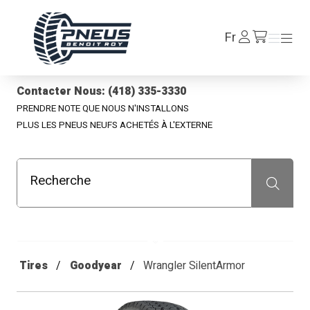
Pneus Benoit Roy
Se
Fr
Menu
Menu
/fr/cart
connecter
Contacter Nous: (418) 335-3330
PRENDRE NOTE QUE NOUS N'INSTALLONS
PLUS LES PNEUS NEUFS ACHETÉS À L'EXTERNE
Recherche
Recherche
Tires
Goodyear
Wrangler SilentArmor