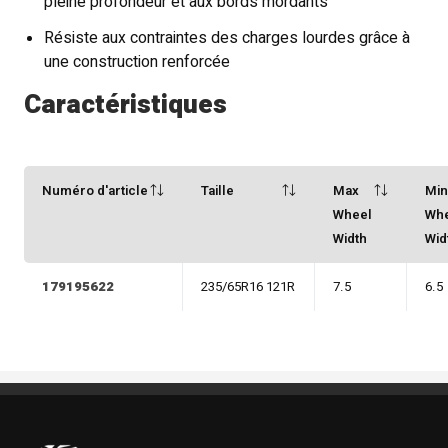
pleine profondeur et aux bords mordants
Résiste aux contraintes des charges lourdes grâce à
une construction renforcée
Caractéristiques
Numéro d'article
Taille
Max
Mi
Wheel
Wh
Width
Wid
179195622
235/65R16 121R
7.5
6.5
Pneus Benoit Roy