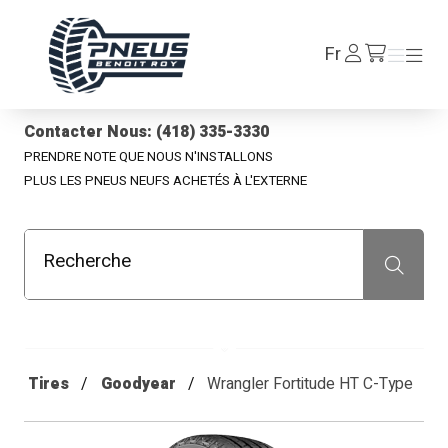
Pneus Benoit Roy
Se
Fr
Menu
Menu
/fr/cart
connecter
Contacter Nous: (418) 335-3330
PRENDRE NOTE QUE NOUS N'INSTALLONS
PLUS LES PNEUS NEUFS ACHETÉS À L'EXTERNE
Recherche
Recherche
Tires
Goodyear
Wrangler Fortitude HT C-Type