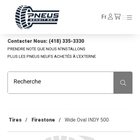
Pneus Benoit Roy
Se
Fr
Menu
Menu
/fr/cart
connecter
Contacter Nous: (418) 335-3330
PRENDRE NOTE QUE NOUS N'INSTALLONS
PLUS LES PNEUS NEUFS ACHETÉS À L'EXTERNE
Recherche
Recherche
Tires
Firestone
Wide Oval INDY 500