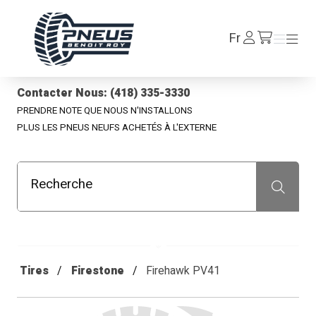
Pneus Benoit Roy
Se
Fr
Menu
Menu
/fr/cart
connecter
Contacter Nous: (418) 335-3330
PRENDRE NOTE QUE NOUS N'INSTALLONS
PLUS LES PNEUS NEUFS ACHETÉS À L'EXTERNE
Recherche
Recherche
Tires
Firestone
Firehawk PV41