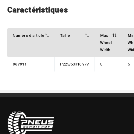
Caractéristiques
Numéro d'article
Taille
Max
Mi
Wheel
Wh
Width
Wid
067911
P225/60R16 97V
8
6
Pneus Benoit Roy