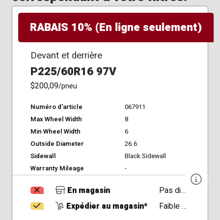
RABAIS 10% (En ligne seulement)
Devant et derrière
P225/60R16 97V
$200,09
/pneu
Numéro d'article
067911
Max Wheel Width
8
Min Wheel Width
6
Outside Diameter
26.6
Sidewall
Black Sidewall
Warranty Mileage
-
En magasin
Pas disponible
Expédier au magasin*
Faible Disponibilité