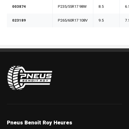
003874
P235/55R17 98W
8.5
6.
023189
P265/60R17 108V
9.5
7.
Pneus Benoit Roy
Pneus Benoit Roy Heures