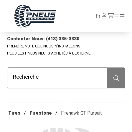
Pneus Benoit Roy
Se
Fr
Menu
Menu
/fr/cart
connecter
Contacter Nous: (418) 335-3330
PRENDRE NOTE QUE NOUS N'INSTALLONS
PLUS LES PNEUS NEUFS ACHETÉS À L'EXTERNE
Recherche
Recherche
Tires
Firestone
Firehawk GT Pursuit