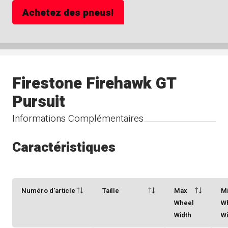
Achetez des pneus!
Firestone Firehawk GT
Pursuit
Informations Complémentaires
Caractéristiques
Numéro d'article
Taille
Max
M
Wheel
W
Width
Wi