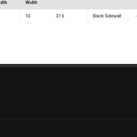
dth
Width
2
10
31.6
Black Sidewall
-