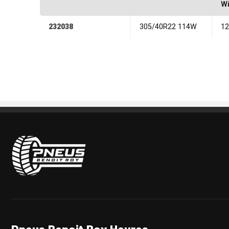
Wi
232038
305/40R22 114W
1
Pneus Benoit Roy