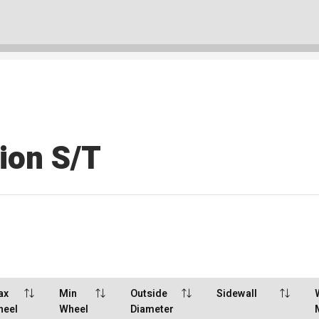
ion S/T
ax
Min
Outside
Sidewall
heel
Wheel
Diameter