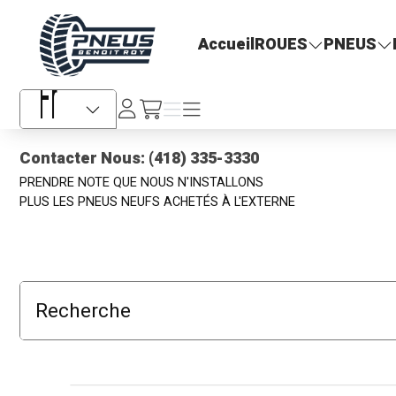
Pneus Benoit Roy
Accueil
ROUES
PNEUS
Se
Menu
Menu
/fr/cart
connecter
Sélecteur de langue
Contacter Nous: (418) 335-3330
PRENDRE NOTE QUE NOUS N'INSTALLONS
PLUS LES PNEUS NEUFS ACHETÉS À L'EXTERNE
Recherche