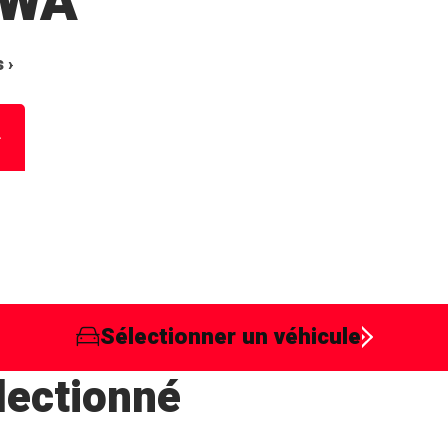
3WA
 ›
Sélectionner un véhicule
lectionné