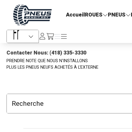
Pneus Benoit Roy
Accueil
ROUES
PNEUS
Se
Menu
Menu
/fr/cart
connecter
Sélecteur de langue
Contacter Nous: (418) 335-3330
PRENDRE NOTE QUE NOUS N'INSTALLONS
PLUS LES PNEUS NEUFS ACHETÉS À L'EXTERNE
Recherche