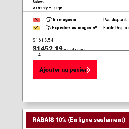
Sidewall
Warranty Mileage
En magasin
Pas disponibl
Expédier au magasin*
Faible Disponi
$
1613,54
$1452,19
pour 4 pneus
QTÉ
Ajouter au panier
RABAIS 10% (En ligne seulement)