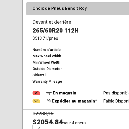
Choix de Pneus Benoit Roy
Devant et derrière
265/60R20 112H
$513,71
/pneu
Numéro d'article
Max Wheel Width
Min Wheel Width
Outside Diameter
Sidewall
Warranty Mileage
En magasin
Pas disponibl
Expédier au magasin*
Faible Disponi
$
2283,15
$2054,84
pour 4 pneus