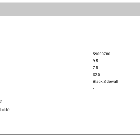
59000780
9.5
7.5
32.5
Black Sidewall
-
e
bilité