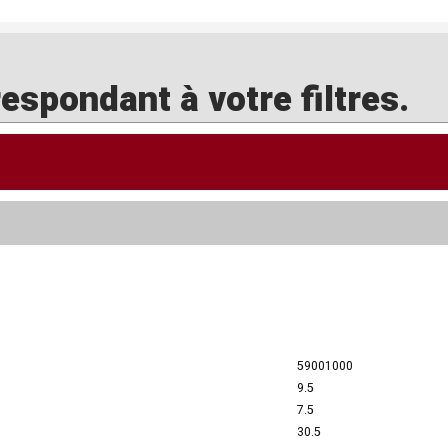
spondant à votre filtres.
59001000
9.5
7.5
30.5