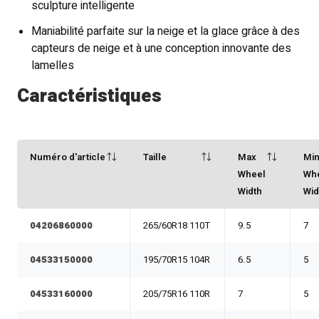
sculpture intelligente
Maniabilité parfaite sur la neige et la glace grâce à des
capteurs de neige et à une conception innovante des
lamelles
Caractéristiques
Numéro d'article
Taille
Max
Mi
Wheel
Wh
Width
Wid
04206860000
265/60R18 110T
9.5
7
04533150000
195/70R15 104R
6.5
5
04533160000
205/75R16 110R
7
5