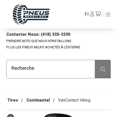
Pneus Benoit Roy
Se
Fr
Menu
Menu
/fr/cart
connecter
Contacter Nous: (418) 335-3330
PRENDRE NOTE QUE NOUS N'INSTALLONS
PLUS LES PNEUS NEUFS ACHETÉS À L'EXTERNE
Recherche
Recherche
Tires
Continental
VanContact Viking