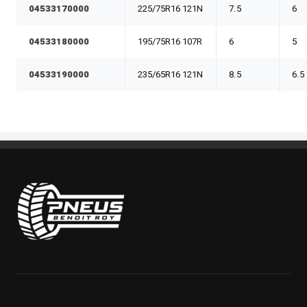
04533170000
225/75R16 121N
7.5
6
04533180000
195/75R16 107R
6
5
04533190000
235/65R16 121N
8.5
6.5
Pneus Benoit Roy