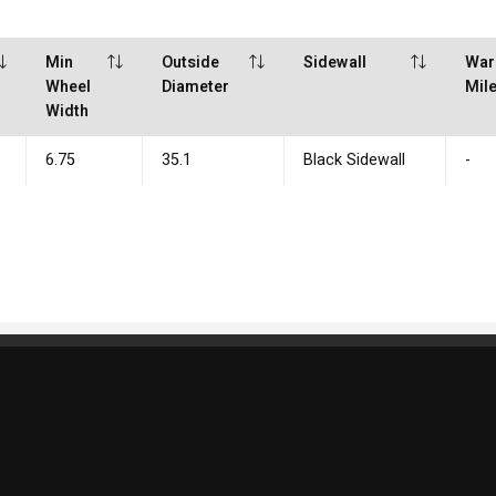
Min
Outside
Sidewall
War
Wheel
Diameter
Mil
Width
6.75
35.1
Black Sidewall
-