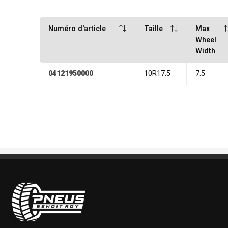
Numéro d'article
Taille
Max
Wheel
Width
04121950000
10R17.5
7.5
Pneus Benoit Roy