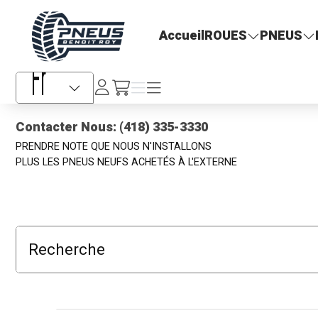
Pneus Benoit Roy
Accueil
ROUES
PNEUS
Se
Menu
Menu
/fr/cart
connecter
Sélecteur de langue
Contacter Nous: (418) 335-3330
PRENDRE NOTE QUE NOUS N'INSTALLONS
PLUS LES PNEUS NEUFS ACHETÉS À L'EXTERNE
Recherche