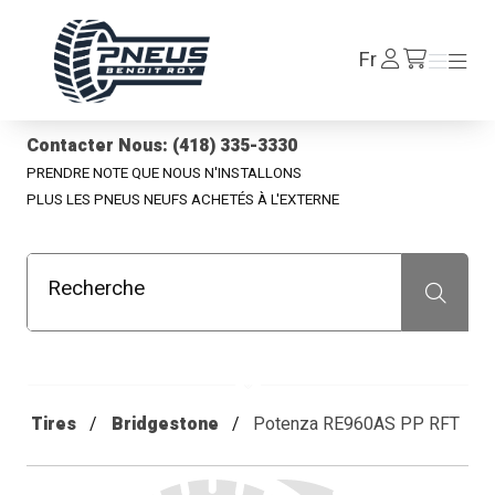
Pneus Benoit Roy
Se
Fr
Menu
Menu
/fr/cart
connecter
Contacter Nous: (418) 335-3330
PRENDRE NOTE QUE NOUS N'INSTALLONS
PLUS LES PNEUS NEUFS ACHETÉS À L'EXTERNE
Recherche
Recherche
Tires
Bridgestone
Potenza RE960AS PP RFT