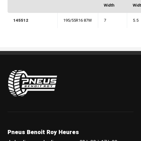
Width
Wid
145512
195/55R16 87W
7
5.5
Pneus Benoit Roy
Pneus Benoit Roy Heures