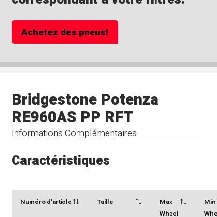
Achetez des pneus!
Bridgestone Potenza
RE960AS PP RFT
Informations Complémentaires
Caractéristiques
Numéro d'article
Taille
Max
Min
Wheel
Whe