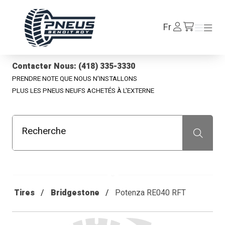
Pneus Benoit Roy
Se
Fr
Menu
Menu
/fr/cart
connecter
Contacter Nous: (418) 335-3330
PRENDRE NOTE QUE NOUS N'INSTALLONS
PLUS LES PNEUS NEUFS ACHETÉS À L'EXTERNE
Recherche
Recherche
Tires
Bridgestone
Potenza RE040 RFT