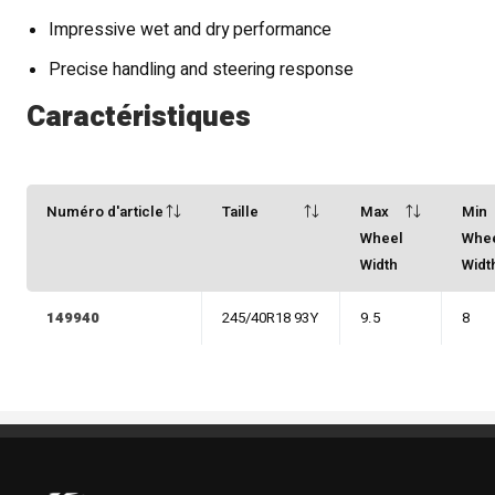
Impressive wet and dry performance
Precise handling and steering response
Caractéristiques
Numéro d'article
Taille
Max
Min
Wheel
Whe
Width
Widt
149940
245/40R18 93Y
9.5
8
Pneus Benoit Roy