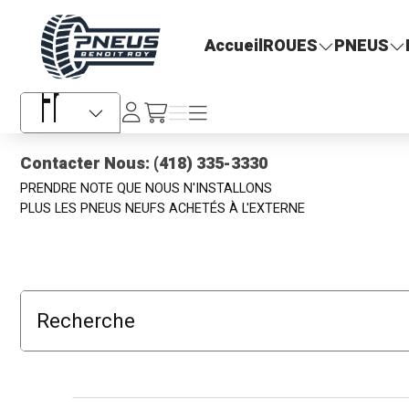
Pneus Benoit Roy
Accueil
ROUES
PNEUS
Se
Menu
Menu
/fr/cart
connecter
Sélecteur de langue
Contacter Nous: (418) 335-3330
PRENDRE NOTE QUE NOUS N'INSTALLONS
PLUS LES PNEUS NEUFS ACHETÉS À L'EXTERNE
Recherche