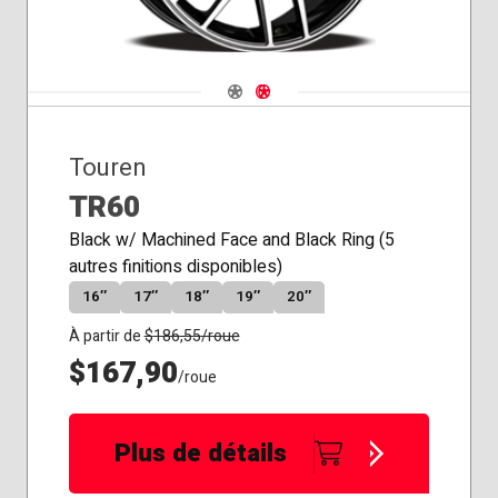
Navigate 1
Navigate 2
Touren
TR60
Black w/ Machined Face and Black Ring (5
autres finitions disponibles)
16″
17″
18″
19″
20″
À partir de
$
186,55
/roue
$167,90
/roue
Plus de détails