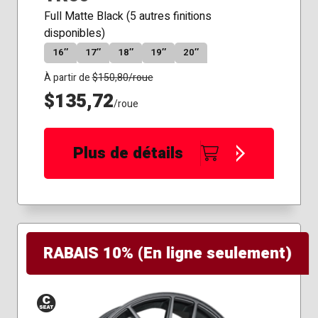
Full Matte Black (5 autres finitions
disponibles)
16″
17″
18″
19″
20″
À partir de
$
150,80
/roue
$135,72
/roue
Plus de détails
RABAIS 10% (En ligne seulement)