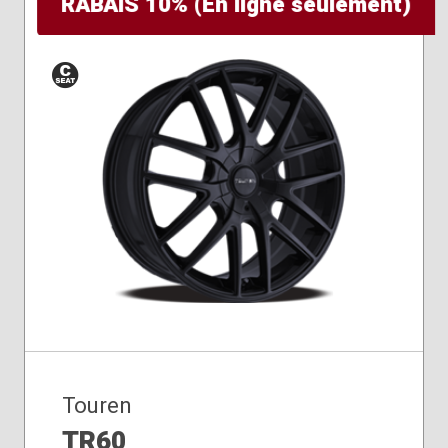
RABAIS 10% (En ligne seulement)
Siège
conique
Touren
TR60