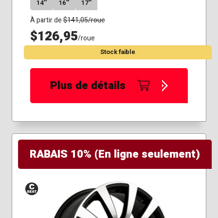
14″
16″
17″
À partir de
$
141,05
/roue
$126,95
/roue
Stock faible
Plus de détails
RABAIS 10% (En ligne seulement)