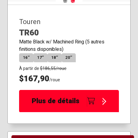
Touren
TR60
Matte Black w/ Machined Ring (5 autres
finitions disponibles)
16″
17″
18″
20″
À partir de
$
186,55
/roue
$167,90
/roue
Plus de détails