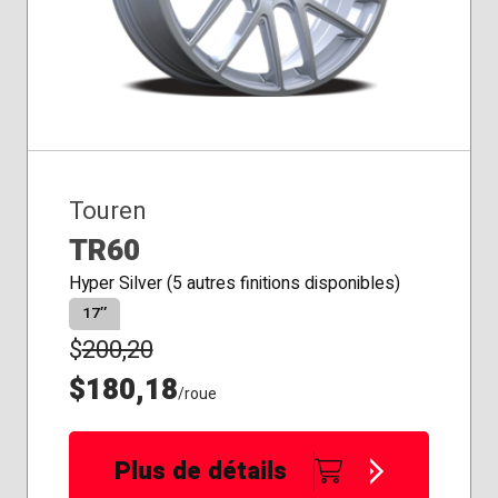
Touren
TR60
Hyper Silver (5 autres finitions disponibles)
17″
$
200,20
$180,18
/roue
Plus de détails