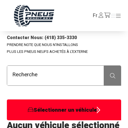
Pneus Benoit Roy
Se
Fr
Menu
Menu
/fr/cart
connecter
Contacter Nous: (418) 335-3330
PRENDRE NOTE QUE NOUS N'INSTALLONS
PLUS LES PNEUS NEUFS ACHETÉS À L'EXTERNE
Recherche
Recherche
Sélectionner un véhicule
Aucun véhicule sélectionné