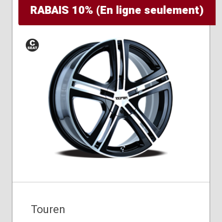
RABAIS 10% (En ligne seulement)
Siège
conique
Touren