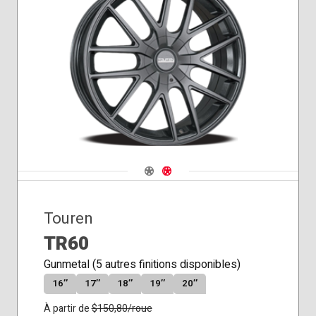
Siège
conique
Navigate 1
Navigate 2
Touren
TR60
Gunmetal (5 autres finitions disponibles)
16″
17″
18″
19″
20″
À partir de
$
150,80
/roue