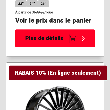
22″
24″
26″
À partir de $
670,00
/roue
Voir le prix dans le panier
Plus de détails
RABAIS 10% (En ligne seulement)