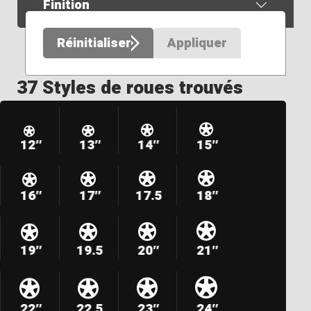
Finition
Réinitialiser
Appliquer
37 Styles de roues trouvés
12″
13″
14″
15″
16″
17″
17.5
18″
19″
19.5
20″
21″
22″
22.5
23″
24″