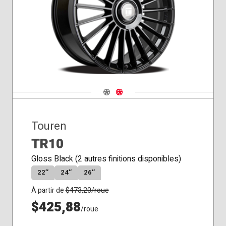
Navigate 1
Navigate 2
Touren
TR10
Gloss Black (2 autres finitions disponibles)
22″
24″
26″
À partir de
$
473,20
/roue
$425,88
/roue