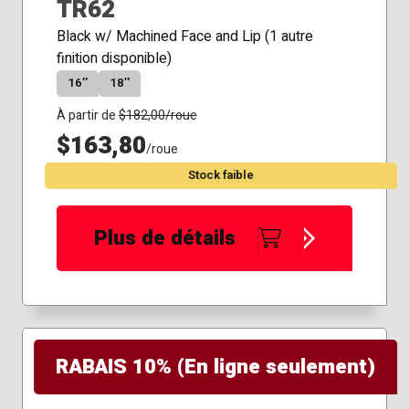
TR62
Black w/ Machined Face and Lip (1 autre
finition disponible)
16″
18″
À partir de
$
182,00
/roue
$163,80
/roue
Stock faible
Plus de détails
RABAIS 10% (En ligne seulement)