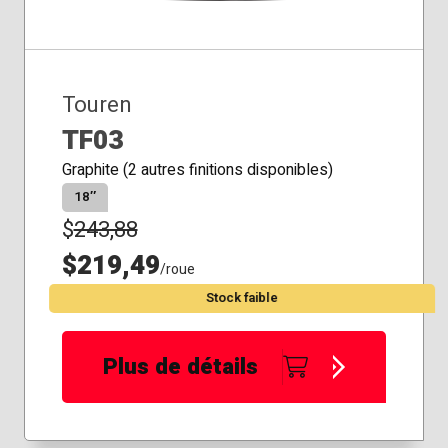
Touren
TF03
Graphite (2 autres finitions disponibles)
18″
$
243,88
$219,49
/roue
Stock faible
Plus de détails