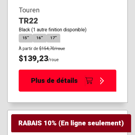
Touren
TR22
Black (1 autre finition disponible)
15″
16″
17″
À partir de
$
154,70
/roue
$139,23
/roue
Plus de détails
RABAIS 10% (En ligne seulement)