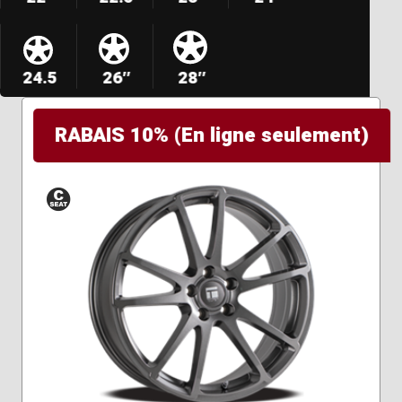
24.5
26″
28″
RABAIS 10% (En ligne seulement)
Siège
conique