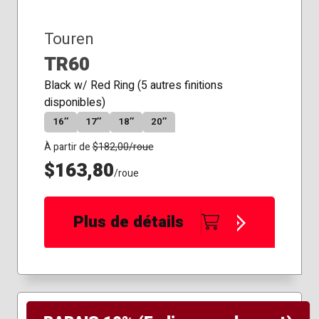
Touren
TR60
Black w/ Red Ring (5 autres finitions
disponibles)
16″
17″
18″
20″
À partir de
$
182,00
/roue
$163,80
/roue
Plus de détails