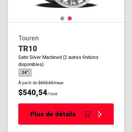
Navigate 1
Navigate 2
Touren
TR10
Satin Silver Machined (2 autres finitions
disponibles)
24″
À partir de
$
600,60
/roue
$540,54
/roue
Plus de détails