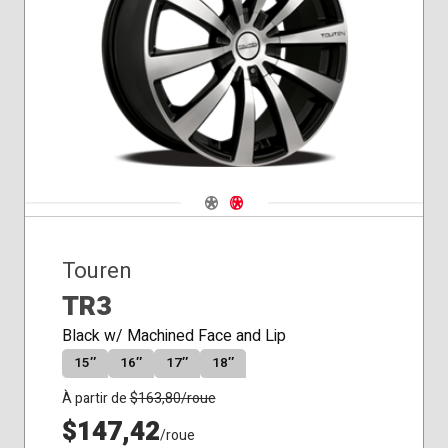
Siège
conique
Navigate 1
Navigate 2
Touren
TR3
Black w/ Machined Face and Lip
15″
16″
17″
18″
À partir de
$
163,80
/roue
$147,42
/roue