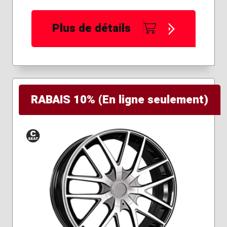
Plus de détails
RABAIS 10% (En ligne seulement)
Siège
conique