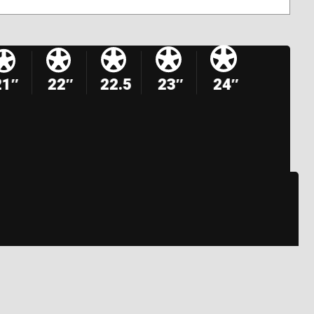
21″
22″
22.5
23″
24″