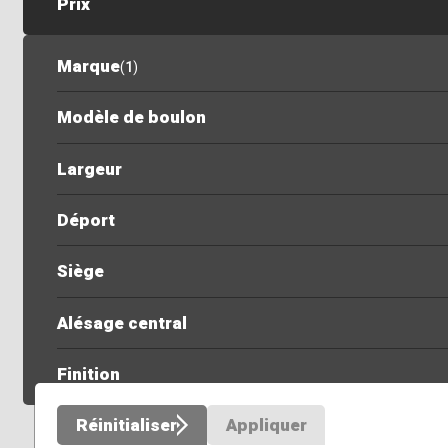
Prix
Marque
(
1
)
Modèle de boulon
Largeur
Déport
Siège
Alésage central
Finition
Réinitialiser
Appliquer