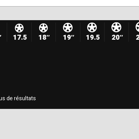
″
17.5
18″
19″
19.5
20″
us de résultats