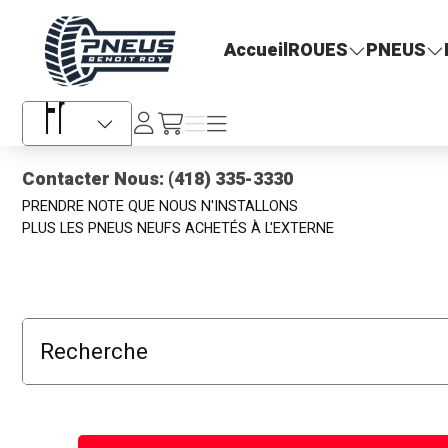
Pneus Benoit Roy
Accueil
ROUES
PNEUS
Se
Menu
Menu
/fr/cart
connecter
Sélecteur de langue
Contacter Nous: (418) 335-3330
PRENDRE NOTE QUE NOUS N'INSTALLONS
PLUS LES PNEUS NEUFS ACHETÉS À L'EXTERNE
Recherche