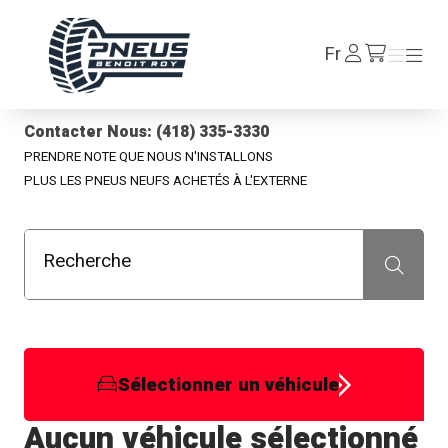
Pneus Benoit Roy
Se
Fr
Menu
Menu
/fr/cart
connecter
Contacter Nous: (418) 335-3330
PRENDRE NOTE QUE NOUS N'INSTALLONS
PLUS LES PNEUS NEUFS ACHETÉS À L'EXTERNE
Recherche
Recherche
Sélectionner un véhicule
Aucun véhicule sélectionné