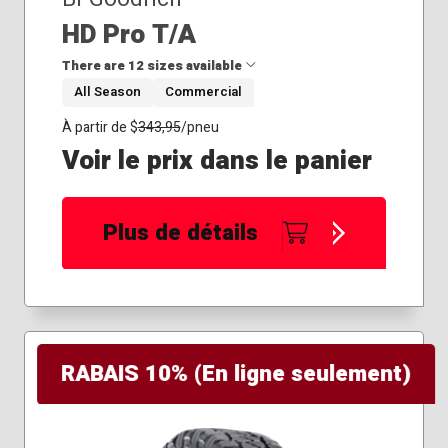
255/35R20
HD Pro T/A
255/40R19
There are 12 sizes available
255/40R20
All Season
Commercial
265/35R19
265/40R18
215/85R16
À partir de $
343,95
/pneu
275/35R20
225/75R16
Voir le prix dans le panier
235/80R17
235/85R16
245/70R17
Plus de détails
245/75R16
245/75R17
265/70R17
265/75R16
275/65R18
275/65R20
RABAIS 10% (En ligne seulement)
275/70R18