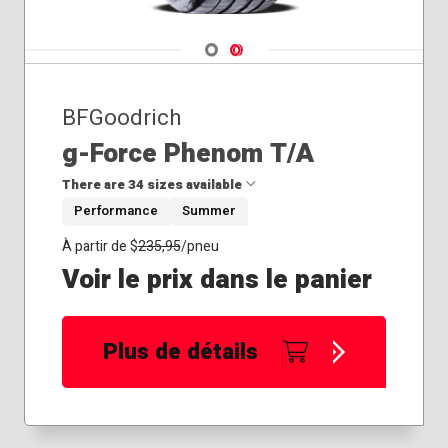
295/50R22
Navigate 1
Navigate 2
BFGoodrich
g-Force Phenom T/A
There are 34 sizes available
Performance
Summer
205/40R17
À partir de $
235,95
/pneu
205/45R17
Voir le prix dans le panier
205/50R17
215/45R17
215/45R18
Plus de détails
215/50R17
225/40R18
225/40R19
225/45R17