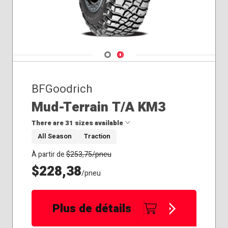
Navigate 1
Navigate 2
BFGoodrich
Mud-Terrain T/A KM3
There are 31 sizes available
All Season
Traction
285/75R16
À partir de
$
253,75
/pneu
32x11.50R15
$228,38
/pneu
33x12.50R15
33x12.50R18
33x12.50R20
Plus de détails
35x12.50R15
35x12.50R17