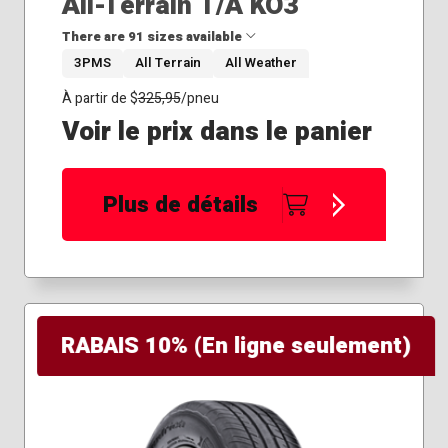
All-Terrain T/A KO3
285/55R20
There are 91 sizes available
285/60R18
3PMS
All Terrain
All Weather
285/70R17
285/75R17
35x12.50R18
À partir de $
325,95
/pneu
295/50R22
37x12.50R17
Voir le prix dans le panier
295/55R20
37x12.50R18
295/60R20
37x12.50R20
305/50R20
37x13.50R18
Plus de détails
305/65R17
37x13.50R22
305/65R18
39x13.50R17
305/70R16
40x13.50R18
315/70R17
215/65R16
215/70R16
215/75R15
RABAIS 10% (En ligne seulement)
225/65R17
225/70R16
225/75R16
235/70R16