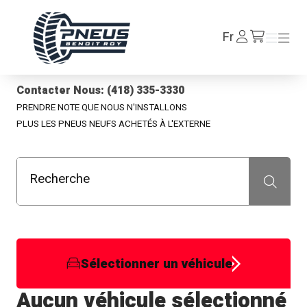
Pneus Benoit Roy
Se
Fr
Menu
Menu
/fr/cart
connecter
Contacter Nous: (418) 335-3330
PRENDRE NOTE QUE NOUS N'INSTALLONS
PLUS LES PNEUS NEUFS ACHETÉS À L'EXTERNE
Recherche
Recherche
Sélectionner un véhicule
Aucun véhicule sélectionné