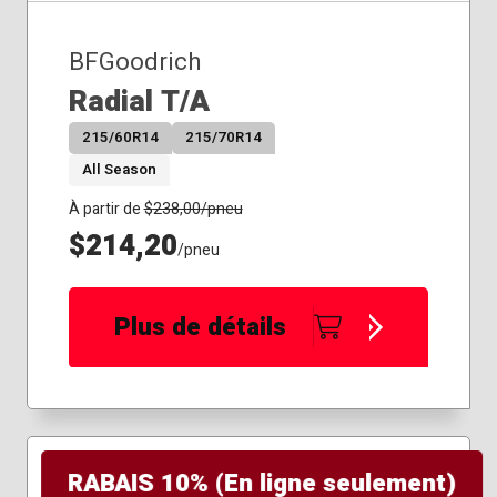
295/70R17
305/55R20
BFGoodrich
305/60R18
315/70R17
Radial T/A
315/75R16
215/60R14
215/70R14
325/60R20
All Season
À partir de
$
238,00
/pneu
$214,20
/pneu
Plus de détails
RABAIS 10% (En ligne seulement)