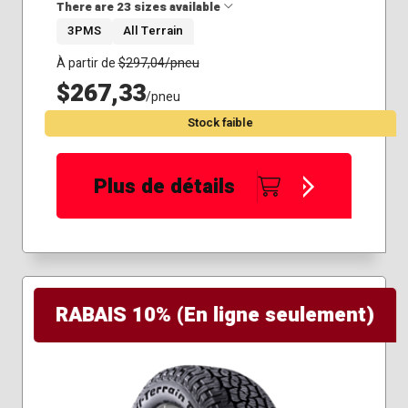
There are 23 sizes available
3PMS
All Terrain
215/55R16
À partir de
$
297,04
/pneu
225/55R18
$267,33
/pneu
245/50R20
Stock faible
245/60R20
245/65R17
255/55R18
Plus de détails
255/55R19
255/60R20
255/65R17
255/70R18
255/75R17
265/50R20
RABAIS 10% (En ligne seulement)
265/60R20
265/65R17
265/65R18
265/70R16