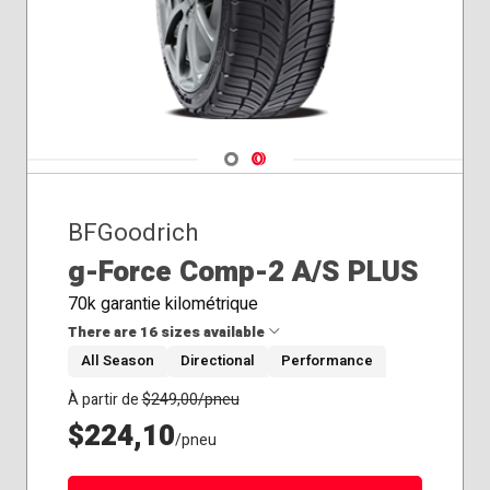
285/70R17
285/70R18
285/75R16
285/75R17
285/75R18
295/55R20
Navigate 1
Navigate 2
295/55R22
295/60R20
295/65R20
BFGoodrich
295/70R17
g-Force Comp-2 A/S PLUS
295/70R18
305/55R20
70k garantie kilométrique
305/55R22
There are 16 sizes available
305/65R18
All Season
Directional
Performance
305/70R16
305/70R17
205/45R17
À partir de
$
249,00
/pneu
305/70R18
205/50R17
$224,10
/pneu
315/70R17
215/50R17
315/75R16
225/45R18