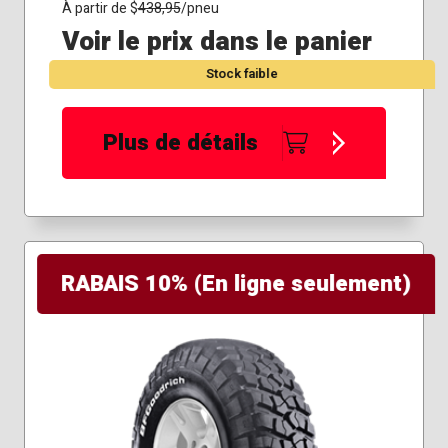
35x12.50R18
À partir de $
438,95
/pneu
37x13.50R20
Voir le prix dans le panier
37x13.50R22
Stock faible
235/85R16
245/70R17
265/60R20
Plus de détails
265/70R17
275/65R20
275/70R17
285/65R18
285/75R16
295/65R20
RABAIS 10% (En ligne seulement)
295/70R18