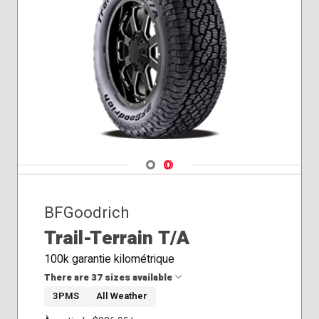
265/70R17
265/75R16
275/55R20
275/60R20
285/60R18
275/50R22
285/70R17
Navigate 1
Navigate 2
BFGoodrich
Trail-Terrain T/A
100k garantie kilométrique
There are 37 sizes available
3PMS
All Weather