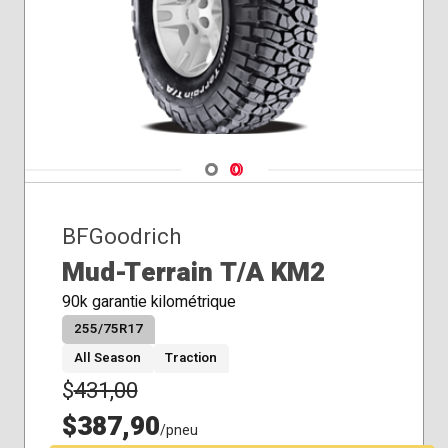
Navigate 1
Navigate 2
BFGoodrich
Mud-Terrain T/A KM2
90k garantie kilométrique
255/75R17
All Season
Traction
$
431,00
$387,90
/pneu