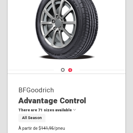
275/60R20
285/45R22
Navigate 1
Navigate 2
BFGoodrich
Advantage Control
There are 71 sizes available
All Season
175/65R15
À partir de $
141,95
/pneu