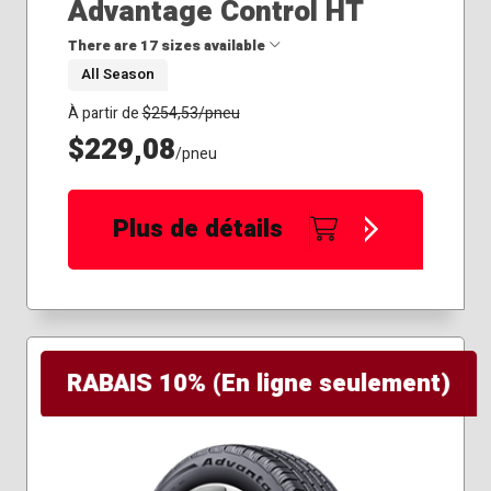
Advantage Control HT
There are 17 sizes available
All Season
245/70R17
À partir de
$
254,53
/pneu
245/75R17
$229,08
/pneu
255/65R17
255/65R18
255/70R17
Plus de détails
255/70R18
255/75R17
265/60R18
265/65R17
265/65R18
265/70R17
RABAIS 10% (En ligne seulement)
265/70R18
265/75R16
275/50R22
275/55R20