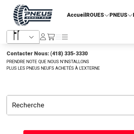
Pneus Benoit Roy
Accueil
ROUES
PNEUS
Se
Menu
Menu
/fr/cart
connecter
Sélecteur de langue
Contacter Nous: (418) 335-3330
PRENDRE NOTE QUE NOUS N'INSTALLONS
PLUS LES PNEUS NEUFS ACHETÉS À L'EXTERNE
Recherche